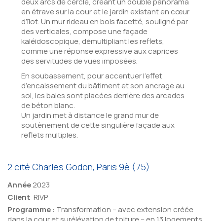
deux arcs de cercle, créant un double panorama
en étrave sur la cour et le jardin existant en cœur
d’îlot. Un mur rideau en bois facetté, souligné par
des verticales, compose une façade
kaléidoscopique, démultipliant les reflets,
comme une réponse expressive aux caprices
des servitudes de vues imposées.
En soubassement, pour accentuer l’effet
d’encaissement du bâtiment et son ancrage au
sol, les baies sont placées derrière des arcades
de béton blanc.
Un jardin met à distance le grand mur de
soutènement de cette singulière façade aux
reflets multiples.
2 cité Charles Godon, Paris 9è (75)
Année
2023
Client
RIVP
Programme
: Transformation – avec extension créée
dans la cour et surélévation de toiture – en 13 logements