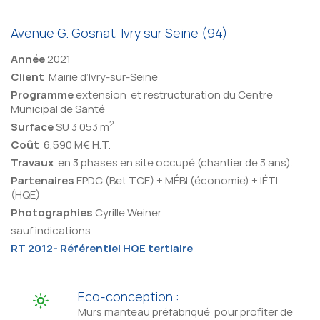
Avenue G. Gosnat, Ivry sur Seine (94)
Année
2021
Client
Mairie d’Ivry-sur-Seine
Programme
extension et restructuration du Centre
Municipal de Santé
2
Surface
SU 3 053 m
Coût
6,590 M€ H.T.
Travaux
en 3 phases en site occupé (chantier de 3 ans).
Partenaires
EPDC (Bet TCE) + MÉBI (économie) + IÉTI
(HQE)
Photographies
Cyrille Weiner
sauf indications
RT 2012- Référentiel HQE tertiaire
Eco-conception :
Murs manteau préfabriqué pour profiter de