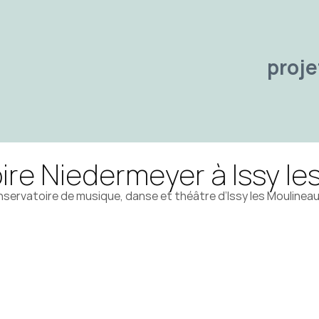
proje
re Niedermeyer à Issy le
servatoire de musique, danse et théâtre d’Issy les Moulineau