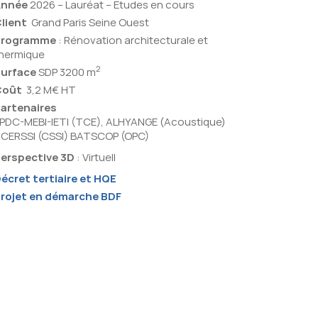
Année
2026 – Lauréat – Etudes en cours
lient
Grand Paris Seine Ouest
Programme
: Rénovation architecturale et
hermique
2
urface
SDP 3200 m
Coût
3,2 M€ HT
artenaires
PDC-MEBI-IETI (TCE), ALHYANGE (Acoustique)
CERSSI (CSSI) BATSCOP (OPC)
erspective 3D
: Virtuell
écret tertiaire et HQE
rojet en démarche BDF