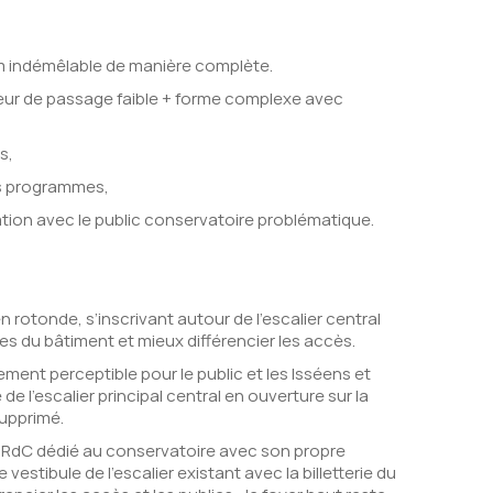
ium indémêlable de manière complète.
teur de passage faible + forme complexe avec
s,
es programmes,
tation avec le public conservatoire problématique.
rotonde, s’inscrivant autour de l’escalier central
ées du bâtiment et mieux différencier les accès.
ent perceptible pour le public et les Isséens et
de l’escalier principal central en ouverture sur la
supprimé.
à RdC dédié au conservatoire avec son propre
vestibule de l’escalier existant avec la billetterie du