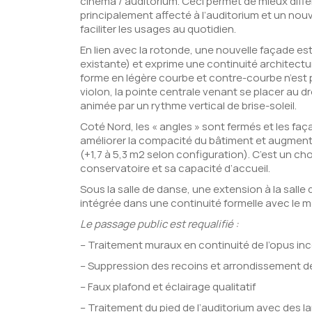
cinéma / auditorium. Ceci permet de mieux différe
principalement affecté à l’auditorium et un nou
faciliter les usages au quotidien.
En lien avec la rotonde, une nouvelle façade es
existante) et exprime une continuité architectur
forme en légère courbe et contre-courbe n’est p
violon, la pointe centrale venant se placer au d
animée par un rythme vertical de brise-soleil.
Coté Nord, les « angles » sont fermés et les fa
améliorer la compacité du bâtiment et augmente
(+1,7 à 5,3 m2 selon configuration). C’est un c
conservatoire et sa capacité d’accueil.
Sous la salle de danse, une extension à la sall
intégrée dans une continuité formelle avec le 
Le passage public est requalifié :
– Traitement muraux en continuité de l’opus i
– Suppression des recoins et arrondissement des
– Faux plafond et éclairage qualitatif
– Traitement du pied de l’auditorium avec des l