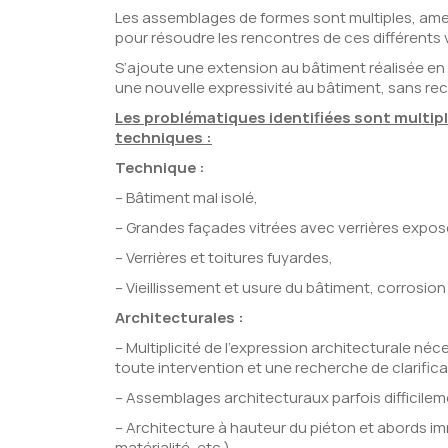
Les assemblages de formes sont multiples, ame
pour résoudre les rencontres de ces différents 
S’ajoute une extension au bâtiment réalisée en 
une nouvelle expressivité au bâtiment, sans re
Les problématiques identifiées sont multipl
techniques :
Technique :
– Bâtiment mal isolé,
– Grandes façades vitrées avec verrières exposée
– Verrières et toitures fuyardes,
– Vieillissement et usure du bâtiment, corrosio
Architecturales :
– Multiplicité de l’expression architecturale né
toute intervention et une recherche de clarifica
– Assemblages architecturaux parfois difficilem
– Architecture à hauteur du piéton et abords i
matérialité, etc.)