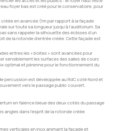
ncier les accès et les publics : le foyer haut reste
veau foyer bas est créé pour le conservatoire, pour
t créée en avancée (1m par rapport à la façade
ale sur toute sa longueur jusqu’à l’auditorium. Sa
as sans rappeler la silhouette des éclisses d’un
roit de la rotonde d’entrée créée. Cette façade est
çades entres les « boites » sont avancées pour
r sensiblement les surfaces des salles de cours
hoix optimal et pérenne pour le fonctionnement du
e de percussion est développée au RdC coté Nord et
mouvement vers le passage public couvert.
ncertum en faïence bleue des deux cotés du passage
 angles dans l’esprit de la rotonde créée
ames verticales en inox animant la façade et