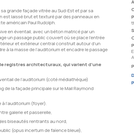
C
 sa grande façade vitrée au Sud-Est et par sa
 est laissé brut et texturé par des panneaux en
cte américain Paul Rudolph.
t
S
ve en éventail, avec un béton matricé par un
age un passage public couvert où se place l’entrée
ntérieur et extérieur central construit autour d’un
P
dre à la masse de l’auditorium et encadre le passage
E
A
e registres architecturaux, qui varient d’une
P
D
ventail de l’auditorium (coté médiathèque)
P
ong de la façade principale sur le Mail Raymond
 à l’auditorium (foyer).
ntre galerie et passerelle,
les biseautés rentrants au nord,
blic (opus incertum de faïence bleue),