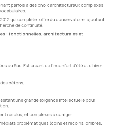
nant parfois à des choix architecturaux complexes
vocabulaires.
2012 qui complète l’offre du conservatoire, ajoutant
cherche de continuité.
es : fonctionnelles, architecturales et
s au Sud-Est créant de l’inconfort d’été et d’hiver.
n des bétons,
cessitant une grande exigence intellectuelle pour
tion.
ent résolus, et complexes à corriger.
mmédiats problématiques (coins et recoins, ombres,