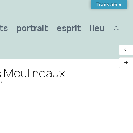
Translate »
ts
portrait
esprit
lieu
∴
s Moulineaux
x’