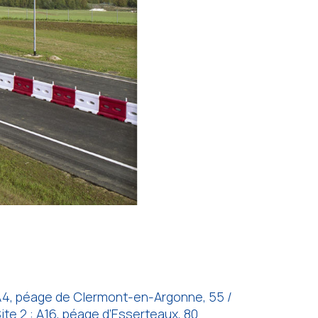
4, péage de Clermont-en-Argonne, 55 /
ite 2 : A16, péage d’Esserteaux, 80