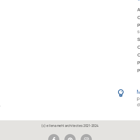
C
s
S
C
P
P
M
p
.
d
(c) ellena mehl architectes 2021-2024