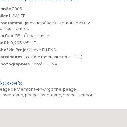
Année
2006
lient
SANEF
Programme
gares de péage automatisées à 2
orties, 1 entrée
2
urface
55 m
/ par auvent
Coût
0,295 M€ H.T.
hef de Projet
Hervé ELLENA
artenaires
Solution modulaire (BET TCE)
hotographies
Hervé ELLENA
ots clefs
éage de Clermont-en-Argonne, péage
’Esserteaux, péage Esserteaux, péage Clermont