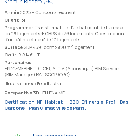
Kremlin Bicêtre (94)
Année
2025 – Concours restreint
Client
I3F
Programme
: Transformation d’un bâtiment de bureaux
en 29 logements + CHRS de 36 logements. Construction
d’un bâtiment neuf de 10 logements.
2
Surface
SDP 4691 dont 2820 m
logement
Coût
8,8 M€ HT
Partenaires
EPDC-MEBI-IETI (TCE), ALTIA (Acoustique) BIM Service
(BIM Manager) BATSCOP (OPC)
Illustrations :
Felix Illustra
Perspective 3D
: ELLENA MEHL.
Certification NF Habitat –
BBC Effinergie Profil Bas
Carbone – Plan Climat Ville de Paris.
Eco-conception :